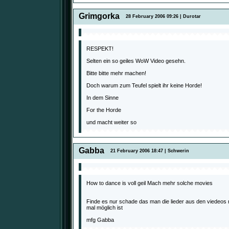
Grimgorka
28 February 2006 09:26 | Durotar
RESPEKT!
Selten ein so geiles WoW Video gesehn.
Bitte bitte mehr machen!
Doch warum zum Teufel spielt ihr keine Horde!
In dem Sinne
For the Horde
und macht weiter so
Gabba
21 February 2006 18:47 | Schwerin
How to dance is voll geil Mach mehr solche movies
Finde es nur schade das man die lieder aus den viedeos
mal möglich ist
mfg Gabba