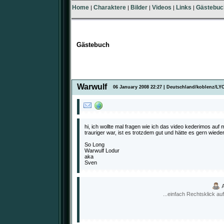
Home
Charaktere
Bilder
Videos
Links
Gästebuc
|
|
|
|
|
Gästebuch
Warwulf
06 January 2008 22:27 | Deutschland/koblenz/LY
hi, ich wollte mal fragen wie ich das video kederimos auf
trauriger war, ist es trotzdem gut und hätte es gern wieder
So Long
Warwulf Lodur
aka
Sven
...einfach Rechtsklick au